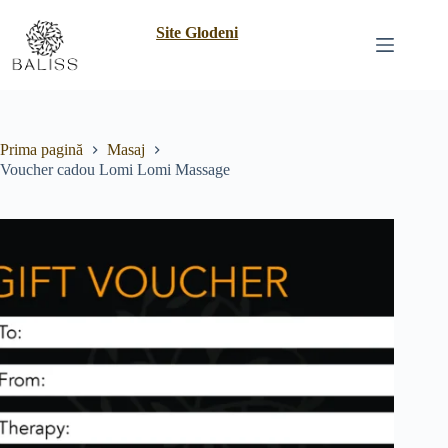
Voucher cadou Lomi Lomi Massage
Selectează opțiunile
170,00
lei
–
360,00
lei
Site Glodeni
Prima pagină
Masaj
Voucher cadou Lomi Lomi Massage