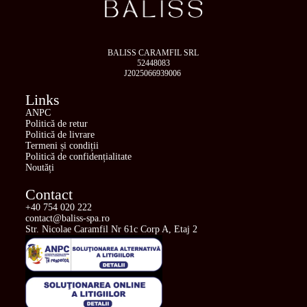
BALISS CARAMFIL SRL
52448083
J2025066939006
Links
ANPC
Politică de retur
Politică de livrare
Termeni și condiții
Politică de confidențialitate
Noutăți
Contact
+40 754 020 222
contact@baliss-spa.ro
Str. Nicolae Caramfil Nr 61c Corp A, Etaj 2