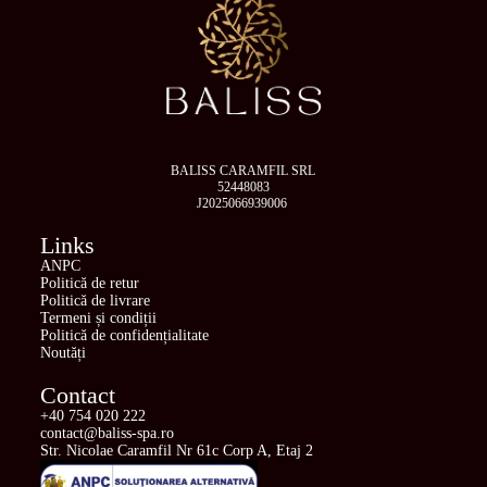
BALISS CARAMFIL SRL
52448083
J2025066939006
Links
ANPC
Politică de retur
Politică de livrare
Termeni și condiții
Politică de confidențialitate
Noutăți
Contact
+40 754 020 222
contact@baliss-spa.ro
Str. Nicolae Caramfil Nr 61c Corp A, Etaj 2