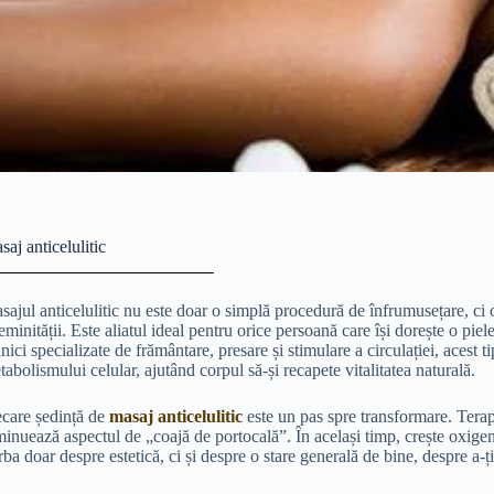
saj anticelulitic
sajul anticelulitic nu este doar o simplă procedură de înfrumusețare, ci 
feminității. Este aliatul ideal pentru orice persoană care își dorește o pi
nici specializate de frământare, presare și stimulare a circulației, acest 
tabolismului celular, ajutând corpul să-și recapete vitalitatea naturală.
ecare ședință de
masaj anticelulitic
este un pas spre transformare. Terapi
minuează aspectul de „coajă de portocală”. În același timp, crește oxigenar
rba doar despre estetică, ci și despre o stare generală de bine, despre a-ț