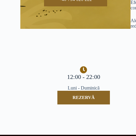
Ef
co
Al
re
12:00 - 22:00
Luni - Duminică
REZERVĂ