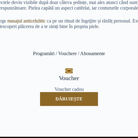
ectele devin vizibile după doar câteva ședințe, mai ales atunci când sunt 
respunzătoare. Pielea capătă un aspect catifelat, iar contururile corporal
ege
masajul anticelulitic
ca pe un ritual de îngrijire și răsfăț personal. Es
descoperi plăcerea de a te simți bine în propria piele
.
Programări / Vouchere / Abonamente
Voucher
Voucher cadou
DĂRUIEȘTE