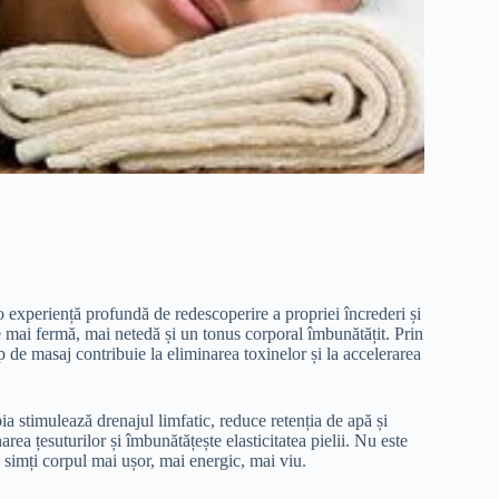
o experiență profundă de redescoperire a propriei încrederi și
ele mai fermă, mai netedă și un tonus corporal îmbunătățit. Prin
tip de masaj contribuie la eliminarea toxinelor și la accelerarea
a stimulează drenajul limfatic, reduce retenția de apă și
ea țesuturilor și îmbunătățește elasticitatea pielii. Nu este
i simți corpul mai ușor, mai energic, mai viu.