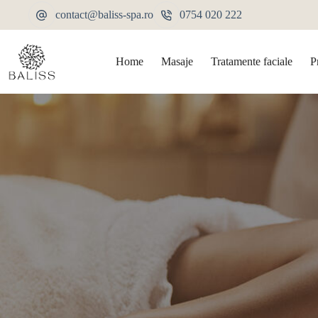
contact@baliss-spa.ro
0754 020 222
Home
Masaje
Tratamente faciale
P