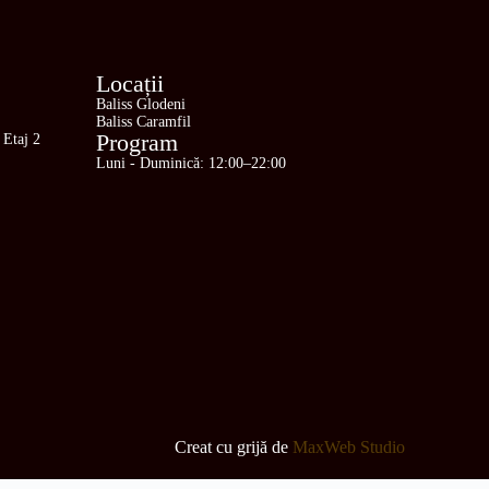
Locații
Baliss Glodeni
Baliss Caramfil
Program
 Etaj 2
Luni - Duminică: 12:00–22:00
Creat cu grijă de
MaxWeb Studio