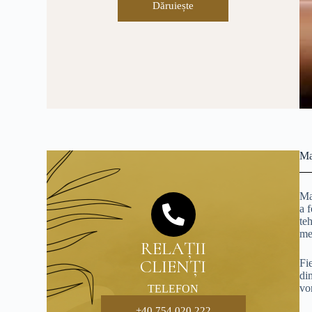
Dăruiește
Ma
Ma
a 
teh
me
RELAȚII
CLIENȚI
Fi
di
vo
TELEFON
+40 754 020 222