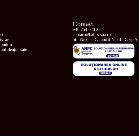
Contact
+40 754 020 222
retur
contact@baliss-spa.ro
livrare
Str. Nicolae Caramfil Nr 61c Corp A,
ondiții
confidențialitate