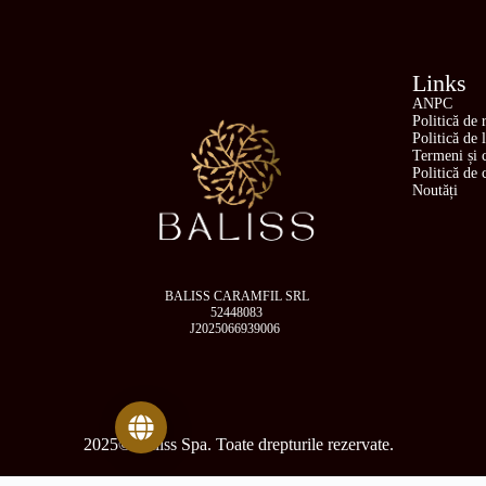
Links
ANPC
Politică de 
Politică de 
Termeni și c
Politică de 
Noutăți
BALISS CARAMFIL SRL
52448083
J2025066939006
Baliss Glodeni
2025© Baliss Spa. Toate drepturile rezervate.