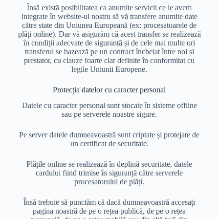
Însă există posibilitatea ca anumite servicii ce le avem
integrate în website-ul nostru să vă transfere anumite date
către state din Uniunea Europeană (ex: procesatoarele de
plăți online). Dar vă asigurăm că acest transfer se realizează
în condiții adecvate de siguranță și de cele mai multe ori
transferul se bazează pe un contract încheiat între noi și
prestator, cu clauze foarte clar definite în conformitat cu
legile Uniunii Europene.
Protecția datelor cu caracter personal
Datele cu caracter personal sunt stocate în sisteme offline
sau pe serverele noastre sigure.
Pe server datele dumneavoastră sunt criptate și protejate de
un certificat de securitate.
Plățile online se realizează în deplină securitate, datele
cardului fiind trimise în siguranță către serverele
procesatorului de plăți.
Însă trebuie să punctăm că dacă dumneavoastră accesați
pagina noastră de pe o rețea publică, de pe o rețea