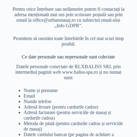
Pentru orice întrebare sau nelămurire putem fi contactați la
adresa menționată mai sus prin scrisoare poștală sau prin
email la office@urbanmasaj.ro cu subiectul email-ului
„Info GDPR”.
Promitem să onorăm toate întrebările în cel mai scurt timp
posibil.
Ce date personale sau nepersonale sunt colectate
Datele personale conectate de RLXBALISS SRL prin
intermediul paginii web www.baliss-spa.ro și nu numai
sunt:
Nume și prenume
Email
Număr telefon
Adresă livrare (pentru cardurile cadou)
Adresă facturare (pentru serviciile de masaj și
cardurile cadou)
Metoda de plată (pentru cardurile cadou și serviciile
de masaj)
Datele cardului bancar (pe pagina de achitare a