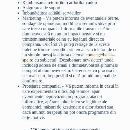
Rambursarea retururilor cardurilor cadou
Asigurarea de suport
Îmbunătățirea calității serviciilor
Marketing – Vă putem informa de eventualele oferte,
sondaje de opinie sau modificări semnificative prin
care trece compania. Informațiile transmise către
dumneavoastră nu au un impact negativ și nu
trimitem materiale ce nu au legătură direct cu
compania. Oricând vă puteți retrage de la aceste
buletine trimise periodic prin email sau telefon de cu
un simplu mesaj la adresa de email
contact@baliss-
spa.ro
cu subiectul „Dezabonare newsletter” unde
includeți adresa de email a dumneavoastră și numele
complet al dumneavoastră. Cererea se va procesa în
cel mai scurt timp posibil și o să primiți un email de
confirmare.
Protejarea companiei – Vă putem informa în cazul în
care experimentăm dificultăți tehnice, apar
evenimente neprevăzute în program, atacuri
informatice, apărarea altor interese legitime ale
companiei, măsuri de gestionare a altor riscuri sau
dacă anumiți terapeuți nu pot onora programare din
terțe motive.
Cât timp sunt stocate datele personale