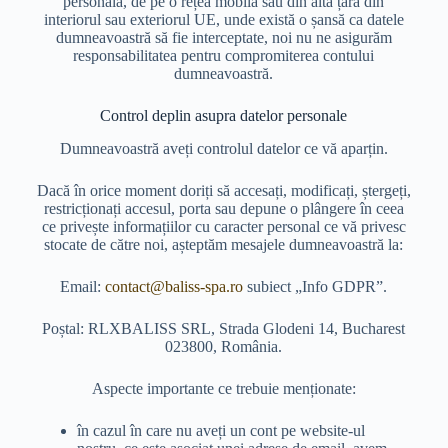
personală, de pe o rețea mobilă sau din altă țară din
interiorul sau exteriorul UE, unde există o șansă ca datele
dumneavoastră să fie interceptate, noi nu ne asigurăm
responsabilitatea pentru compromiterea contului
dumneavoastră.
Control deplin asupra datelor personale
Dumneavoastră aveți controlul datelor ce vă aparțin.
Dacă în orice moment doriți să accesați, modificați, ștergeți,
restricționați accesul, porta sau depune o plângere în ceea
ce privește informațiilor cu caracter personal ce vă privesc
stocate de către noi, așteptăm mesajele dumneavoastră la:
Email:
contact@baliss-spa.ro
subiect „Info GDPR”.
Poștal: RLXBALISS SRL, Strada Glodeni 14, Bucharest
023800, România.
Aspecte importante ce trebuie menționate:
în cazul în care nu aveți un cont pe website-ul