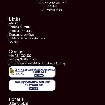
BALISS CARAMFIL SRL
52448083
J2025066939006
Links
ANPC
Politică de retur
Politică de livrare
Termeni și condiții
Politică de confidențialitate
Noutăți
Contact
+40 754 020 222
contact@baliss-spa.ro
Str. Nicolae Caramfil Nr 61c Corp A, Etaj 2
Locații
Baliss Glodeni