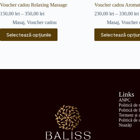
Voucher cadou Relaxing Massage
Voucher cadou Aroma
150,00
lei
–
350,00
lei
230,00
lei
–
330,00
lei
Masaj
,
Voucher cadou
Masaj
,
Voucher 
Selectează opțiunile
Selectează opțiun
Links
ANPC
Politică de 
Politică de 
Termeni și c
Politică de 
Noutăți