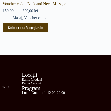
Voucher cadou Back and Neck Massage
Voucher cadou Head 
150,00
lei
–
320,00
lei
170,00
lei
–
360,00
l
Masaj
,
Voucher cadou
Masaj
,
Vouche
Selectează opțiunile
Selectează opți
Locații
Baliss Glodeni
Baliss Caramfil
Program
 Etaj 2
Luni - Duminică: 12:00–22:00