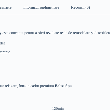
escriere
Informații suplimentare
Recenzii (0)
y
este conceput pentru a oferi rezultate reale de remodelare și detoxifier
elea
terapie
doar relaxare, într-un cadru premium
Baliss Spa
.
120min