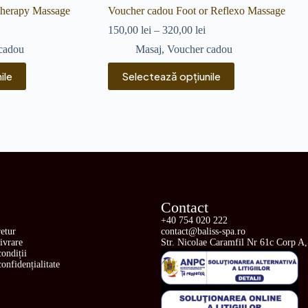
therapy Massage
Voucher cadou Foot or Reflexo Massage
150,00
lei
–
320,00
lei
cadou
Masaj
,
Voucher cadou
ile
Selectează opțiunile
Contact
+40 754 020 222
retur
contact@baliss-spa.ro
livrare
Str. Nicolae Caramfil Nr 61c Corp A,
ondiții
confidențialitate