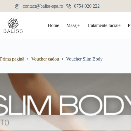
Voucher Slim Body
Adaugă în coș
contact@baliss-spa.ro
0754 020 222
350,00
lei
Home
Masaje
Tratamente faciale
P
Prima pagină
Voucher cadou
Voucher Slim Body