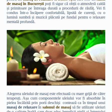
de masaj în București
poți fi sigur că obții o atmosferă caldă
și primitoare pe întreaga durată a procedurii de răsfăț. Vei fi
condus într-o încăpere confortabilă, lipsită de curenți, cu o
lumină sumbră și muzică plăcută pe fundal pentru o relaxare
mentală profundă.
Alegerea uleiului de masaj este efectuată cu mare grijă de către
terapeuți. Așa cum componentele uleiului vor fi absorbite în
pielea încălzită prin porii deschiși contează ca în timpul unui
masaj de relaxare
în
salonul de masaj
să fie utilizate uleiuri
de o calitate înaltă care doar aduc beneficii pielii și întregului