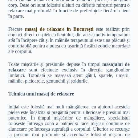
corp. Dese ori sunt folosite uleiuri cu diferite mirosuri pentru o
relaxare mai profundă în funcție de preferințele fiecărui client
în parte.
Fiecare
masaj de relaxare în București
este realizat prin
contact direct cu pielea clientului, din acest motiv temperatura
atât în încăpere cât și în mâinile terapeutului este una plăcută și
confortabilă pentru a putea cu ușurință încălzi zonele încordate
ale corpului.
Toate mișcările și presiunile depuse în timpul
masajului de
relaxare
sunt efectuate exclusiv în direcția ganglionilor
limfatici. Totodată se masează atent gâtul, spatele, umerii,
mâinile, picioarele, genunchii și șoldurile.
Tehnica unui masaj de relaxare
Inițial este folosită mai mult mângâierea, cu ajutorul acesteia
pielea este încălzită și pregătită pentru ulterioarele presiuni mai
puternice. În timpul mișcărilor de mângâiere, specialistul
folosește întreaga zonă a palmei și face mișcări continue de
alunecare pe întreaga suprafață a corpului. Ulterior se recurge
la presiuni mai profunde și accentuate folosind mișcări de