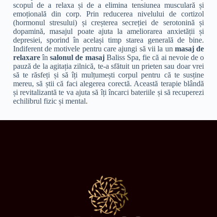
scopul de a relaxa și de a elimina tensiunea musculară și
emoțională din corp. Prin reducerea nivelului de cortizol
(hormonul stresului) și creșterea secreției de serotonină și
dopamină, masajul poate ajuta la ameliorarea anxietății și
depresiei, sporind în același timp starea generală de bine.
Indiferent de motivele pentru care ajungi să vii la un
masaj de
relaxare
în
salonul de masaj
Baliss Spa, fie că ai nevoie de o
pauză de la agitația zilnică, te-a sfătuit un prieten sau doar vrei
să te răsfeți și să îți mulțumești corpul pentru că te susține
mereu, să știi că faci alegerea corectă. Această terapie blândă
și revitalizantă te va ajuta să îți încarci bateriile și să recuperezi
echilibrul fizic și mental
.