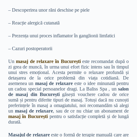
– Descoperirea unor răni deschise pe piele
– Reacție alergică cutanată
– Prezența unui proces inflamator în ganglionii limfatici
– Cazuri postoperatorii
Un
masaj de relaxare în București
este recomandat după o
zi grea de muncă, în urma unui efort fizic intens sau în timpul
unui stres emoțional. Acesta permite o relaxare profundă și
detașarea de la orice problemă din viața cotidiană. De
asemenea un
masaj de relaxare
este o idee minunată pentru
un cadou special persoanelor dragi. La Baliss Spa , un
salon
de masaj
din București
găsești vouchere cadou de orice
sumă și pentru diferite tipuri de masaj. Totuși dacă nu cunoști
preferințele în masaj a omagiatului, noi recomandăm să alegi
un
masaj de relaxare
, sau de ce nu chiar un abonament de
masaj în București
pentru o satisfacție completă și de lungă
durată.
Masajul de relaxare
este o formă de terapie manuală care are