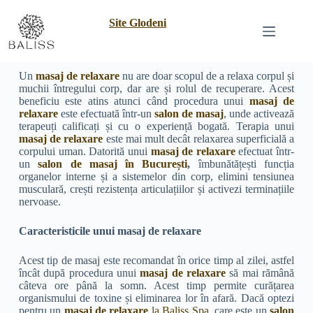
Site Glodeni
Un
masaj de relaxare
nu are doar scopul de a relaxa corpul și
muchii întregului corp, dar are și rolul de recuperare. Acest
beneficiu este atins atunci când procedura unui
masaj de
relaxare
este efectuată într-un
salon de masaj
, unde activează
terapeuți calificați și cu o experiență bogată. Terapia unui
masaj de relaxare
este mai mult decât relaxarea superficială a
corpului uman. Datorită unui
masaj de relaxare
efectuat într-
un
salon de masaj în București
,
îmbunătățești funcția
organelor interne și a sistemelor din corp, elimini tensiunea
musculară, crești rezistența articulațiilor și activezi terminațiile
nervoase.
Caracteristicile unui masaj de relaxare
Acest tip de masaj este recomandat în orice timp al zilei, astfel
încât după procedura unui
masaj de relaxare
să mai rămână
câteva ore până la somn. Acest timp permite curățarea
organismului de toxine și eliminarea lor în afară. Dacă optezi
pentru un
masaj de relaxare
la Baliss Spa
, care este un
salon