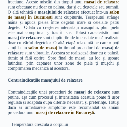
frecțiune. Aceste mișcări din timpul unui
masaj de relaxare
sunt efectuate nu doar cu palma, dar și cu degetele sau pumnii.
O altă tehnică a
masajului de relaxare
efectuat într-un
salon
de masaj în București
sunt ciupiturile. Terapeutul strânge
mâna și apucă pielea între degetul mare și celelalte patru
degete. Odată cu creșterea intensității masajului, pliul pielii
este mai comprimat și tras în sus. Totuși caracteristic unui
masaj de relaxare
sunt ciupiturile de intensitate mică realizate
doar cu vârful degetelor. O altă etapă relaxantă pe care o poți
simți la un
salon de masaj
în timpul procedurii de
masaj de
relaxare
sunt vibrațiile. Acestea se realizează doar cu o palmă,
ritmic și fără oprire. Spre final de masaj, au loc și ușoare
întinderi, prin captarea unor zone de piele ți mușchi și
comprimarea mecanică al acestora.
Contraindicațiile masajului de relaxare
Contraindicațiile unei proceduri de
masaj de relaxare
sunt
puține, așa cum procesul și intensitatea acestuia poate fi ușor
regulată și adaptată după diferite necesități și preferințe. Totuși
dacă ai următoarele simptome este recomandat să amâni
procedura unui
masaj de relaxare în București
.
– Temperatura crescută a corpului