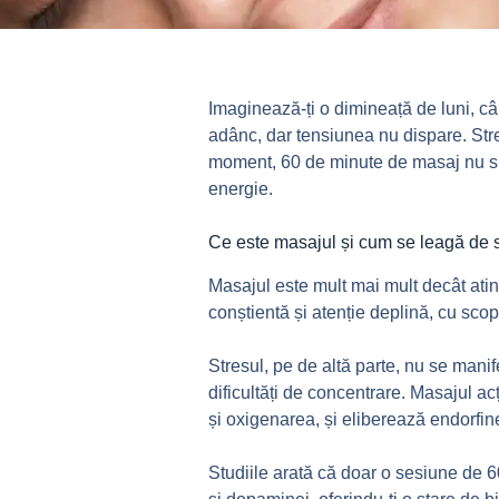
Imaginează-ți o dimineață de luni, c
adânc, dar tensiunea nu dispare. Stresul
moment, 60 de minute de masaj nu sun
energie.
Ce este masajul și cum se leagă de 
Masajul este mult mai mult decât atin
conștientă și atenție deplină, cu sco
Stresul, pe de altă parte, nu se manif
dificultăți de concentrare. Masajul a
și oxigenarea, și eliberează endorfinel
Studiile arată că doar o sesiune de 6