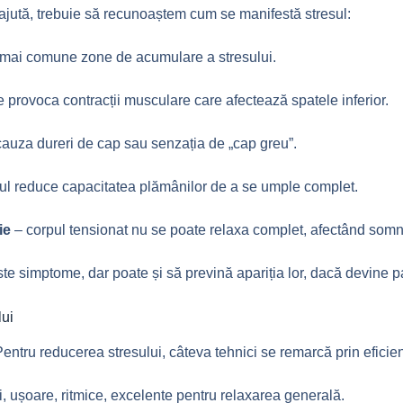
 ajută, trebuie să recunoaștem cum se manifestă stresul:
 mai comune zone de acumulare a stresului.
e provoca contracții musculare care afectează spatele inferior.
auza dureri de cap sau senzația de „cap greu”.
ul reduce capacitatea plămânilor de a se umple complet.
ie
– corpul tensionat nu se poate relaxa complet, afectând somnu
e simptome, dar poate și să prevină apariția lor, dacă devine pa
lui
entru reducerea stresului, câteva tehnici se remarcă prin eficien
i, ușoare, ritmice, excelente pentru relaxarea generală.