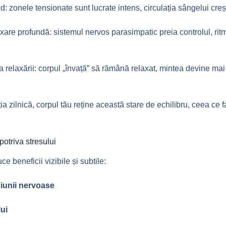
: zonele tensionate sunt lucrate intens, circulația sângelui creșt
xare profundă: sistemul nervos parasimpatic preia controlul, rit
a relaxării: corpul „învață” să rămână relaxat, mintea devine mai
ția zilnică, corpul tău reține această stare de echilibru, ceea ce
potriva stresului
 beneficii vizibile și subtile:
siunii nervoase
lui