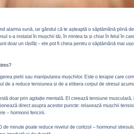
ând alarma sună, iar gândul că te așteaptă o săptămână plină de 
 s-a instalat în mușchii tăi, în mintea ta și chiar în felul în care 
t doar un răsfăț – ele pot fi cheia pentru o săptămână mai ușoar
stres?
gerea pielii sau manipularea mușchilor. Este o terapie care comb
pul de a reduce tensiunea și de a elibera corpul de stresul acumu
estă doar prin agitație mentală. El creează tensiune musculară, i
cționează direct asupra acestor puncte: relaxează mușchii tensio
e – hormonii fericirii.
0 de minute poate reduce nivelul de cortizol – hormonul stresului