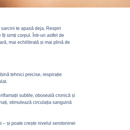
sarcini te apasă deja. Respiri
îți simți corpul. Într-un astfel de
ă, mai echilibrată și mai plină de
ină tehnici precise, respirație
lat.
nflamații subtile, oboseală cronică și
nați, stimulează circulația sanguină
 – și poate crește nivelul serotoninei