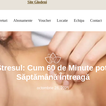
Site Glodeni
returi
Abonamente
Voucher
Locatie
Echipa
Contact
Stresul: Cum 60 de Minute p
Săptămână Întreagă
octombrie 28, 2025