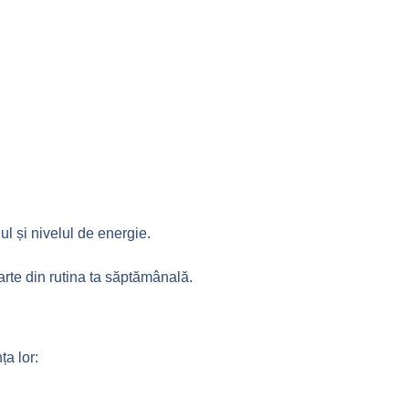
l și nivelul de energie.
rte din rutina ta săptămânală.
ța lor: