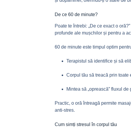
și dopaminei, oferindu-ți o stare de b
De ce 60 de minute?
Poate te întrebi: „De ce exact o oră?”
profunde ale mușchilor și pentru a ac
60 de minute este timpul optim pentr
Terapistul să identifice și să e
Corpul tău să treacă prin toate e
Mintea să „oprească” fluxul de g
Practic, o oră întreagă permite masaju
anti-stres.
Cum simți stresul în corpul tău