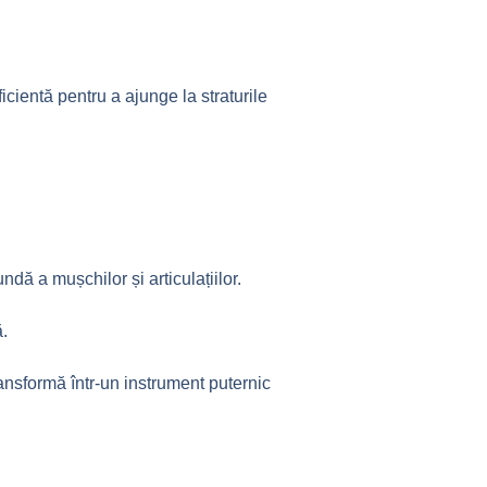
icientă pentru a ajunge la straturile
ndă a mușchilor și articulațiilor.
ă.
ransformă într-un instrument puternic