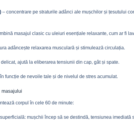
)
– concentrare pe straturile adânci ale mușchilor și țesutului co
mbină masajul clasic cu uleiuri esențiale relaxante, cum ar fi l
ura adâncește relaxarea musculară și stimulează circulația.
 delicat, ajută la eliberarea tensiunii din cap, gât și spate.
în funcție de nevoile tale și de nivelul de stres acumulat.
l masajului
tează corpul în cele 60 de minute:
superficială: mușchii încep să se destindă, tensiunea imediată