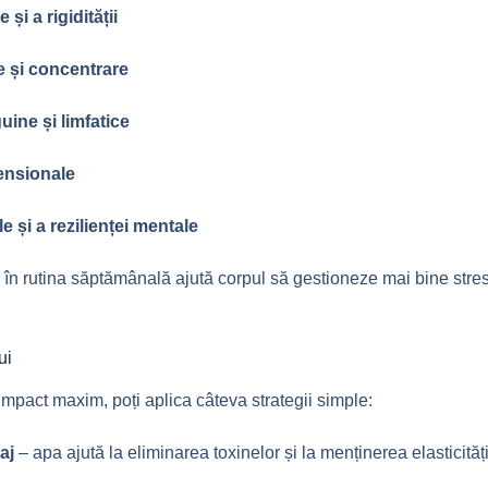
și a rigidității
e și concentrare
uine și limfatice
ensionale
e și a rezilienței mentale
în rutina săptămânală ajută corpul să gestioneze mai bine stres
ui
mpact maxim, poți aplica câteva strategii simple:
aj
– apa ajută la eliminarea toxinelor și la menținerea elasticităț