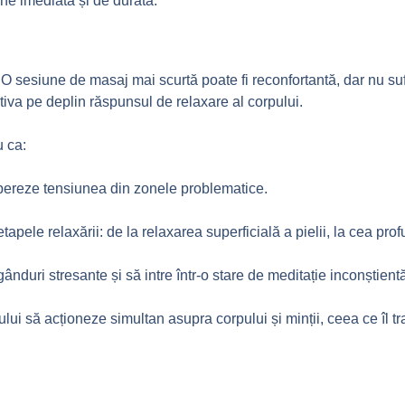
ine imediată și de durată.
 O sesiune de masaj mai scurtă poate fi reconfortantă, dar nu suf
tiva pe deplin răspunsul de relaxare al corpului.
u ca:
libereze tensiunea din zonele problematice.
tapele relaxării: de la relaxarea superficială a pielii, la cea profu
ânduri stresante și să intre într-o stare de meditație inconștient
lui să acționeze simultan asupra corpului și minții, ceea ce îl t