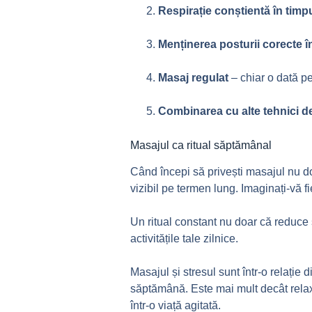
Respirație conștientă în timp
Menținerea posturii corecte î
Masaj regulat
– chiar o dată p
Combinarea cu alte tehnici d
Masajul ca ritual săptămânal
Când începi să privești masajul nu doa
vizibil pe termen lung. Imaginați-vă 
Un ritual constant nu doar că reduce s
activitățile tale zilnice.
Masajul și stresul sunt într-o relație
săptămână. Este mai mult decât relax
într-o viață agitată.