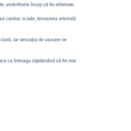
e, endorfinele încep să fie eliberate.
mul cardiac scade, tensiunea arterială
 clară, iar senzația de ușurare se
 face ca întreaga săptămână să fie mai