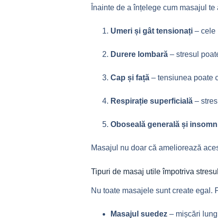
Înainte de a înțelege cum masajul te
Umeri și gât tensionați
– cele
Durere lombară
– stresul poat
Cap și față
– tensiunea poate c
Respirație superficială
– stres
Oboseală generală și insomn
Masajul nu doar că ameliorează acest
Tipuri de masaj utile împotriva stresu
Nu toate masajele sunt create egal. P
Masajul suedez
– mișcări lung