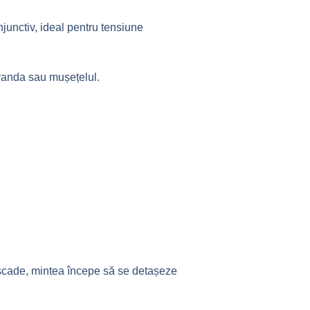
njunctiv, ideal pentru tensiune
avanda sau mușețelul.
 scade, mintea începe să se detașeze