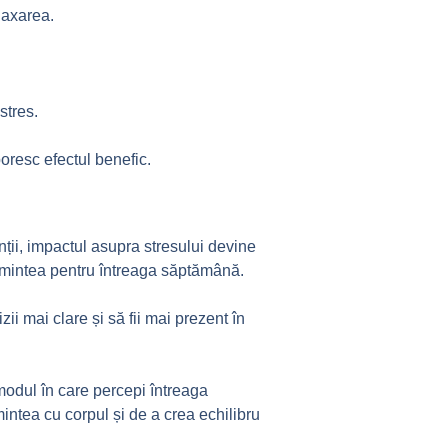
laxarea.
stres.
oresc efectul benefic.
nții, impactul asupra stresului devine
și mintea pentru întreaga săptămână.
ii mai clare și să fii mai prezent în
 modul în care percepi întreaga
ntea cu corpul și de a crea echilibru