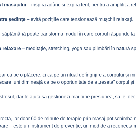
ul masajului
– inspiră adânc și expiră lent, pentru a amplifica re
ntre ședințe
– evită pozițiile care tensionează mușchii relaxați.
e săptămână poate transforma modul în care corpul răspunde la 
e relaxare
– meditație, stretching, yoga sau plimbări în natură sp
r ca pe o plăcere, ci ca pe un ritual de îngrijire a corpului și mi
fiecare luni dimineață ca pe o oportunitate de a „reseta” corpul 
tresul, dar te ajută să gestionezi mai bine presiunea, să iei deciz
 directă, iar doar 60 de minute de terapie prin masaj pot schimba
are – este un instrument de prevenție, un mod de a reconecta mi