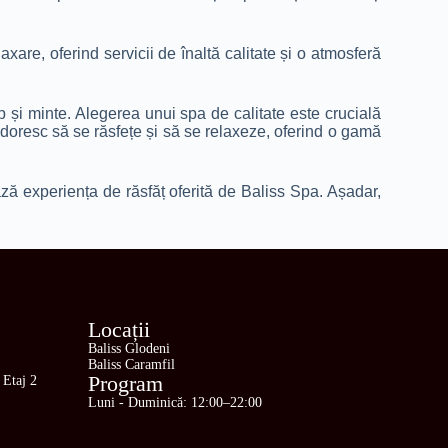
are, oferind servicii de înaltă calitate și o atmosferă
rp și minte. Alegerea unui spa de calitate este crucială
doresc să se răsfețe și să se relaxeze, oferind o gamă
ază experiența de răsfăț oferită de Baliss Spa. Așadar,
Locații
Baliss Glodeni
Baliss Caramfil
Program
 Etaj 2
Luni - Duminică: 12:00–22:00