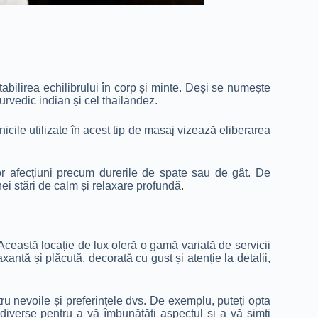
abilirea echilibrului în corp și minte. Deși se numește
urvedic indian și cel thailandez.
nicile utilizate în acest tip de masaj vizează eliberarea
.
or afecțiuni precum durerile de spate sau de gât. De
ei stări de calm și relaxare profundă
.
Această locație de lux oferă o gamă variată de servicii
xantă și plăcută, decorată cu gust și atenție la detalii,
ru nevoile și preferințele dvs. De exemplu, puteți opta
diverse pentru a vă îmbunătăți aspectul și a vă simți