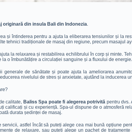
j originară din insula Bali din Indonezia
.
i întinderea pentru a ajuta la eliberarea tensiunilor și la rest
alte tehnici tradiționale de masaj din regiune, precum masajul ay
uta la relaxarea și restabilirea echilibrului în corp și minte. Teh
 la o îmbunătățire a circulației sanguine și a fluxului de energie
ii generale de sănătate și poate ajuta la ameliorarea anumit
educerea nivelului de stres și anxietate, ajutând la inducerea un
are?
de calitate,
Baliss Spa poate fi alegerea potrivită
pentru dvs. 
i calificați și cu experiență. Spa-ul dispune de o atmosferă rela
 toată durata ședinței de masaj.
ervicii, astfel încât să puteți alege cea mai bună opțiune pent
amente de relaxare, sau puteți alege un pachet de tratamente 