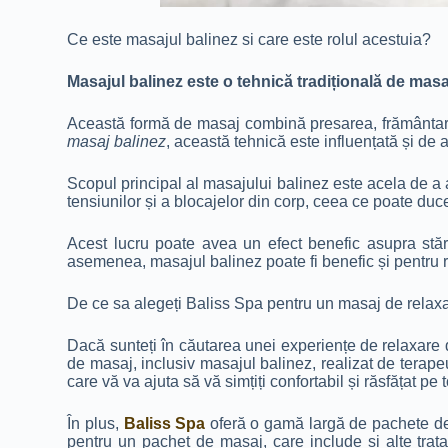
Ce este masajul balinez si care este rolul acestuia?
Masajul balinez este o tehnică tradițională de masa
Această formă de masaj combină presarea, frământarea ș
masaj balinez
, această tehnică este influențată și de 
Scopul principal al masajului balinez este acela de a aj
tensiunilor și a blocajelor din corp, ceea ce poate duce
Acest lucru poate avea un efect benefic asupra stăr
asemenea, masajul balinez poate fi benefic și pentru r
De ce sa alegeți Baliss Spa pentru un masaj de relax
Dacă sunteți în căutarea unei experiențe de relaxare 
de masaj, inclusiv masajul balinez, realizat de terapeuț
care vă va ajuta să vă simțiți confortabil și răsfățat pe
În plus,
Baliss Spa
oferă o gamă largă de pachete de s
pentru un pachet de masaj, care include și alte trat