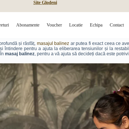
Site Glodeni
returi
Abonamente
Voucher
Locatie
Echipa
Contact
profundă și răsfăț,
masajul balinez
ar putea fi exact ceea ce ave
întindere pentru a ajuta la eliberarea tensiunilor și la restabili
 în
masaj balinez
, pentru a vă ajuta să decideți dacă este potrivi