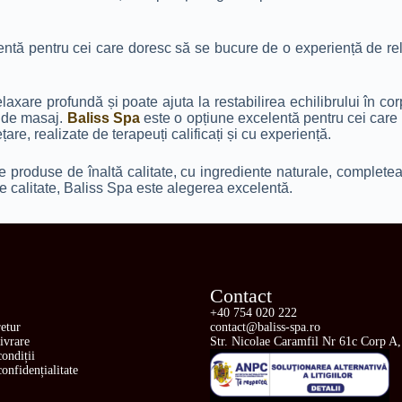
tă pentru cei care doresc să se bucure de o experiență de relax
axare profundă și poate ajuta la restabilirea echilibrului în co
i de masaj.
Baliss Spa
este o opțiune excelentă pentru cei care 
are, realizate de terapeuți calificați și cu experiență.
e produse de înaltă calitate, cu ingrediente naturale, complete
e calitate, Baliss Spa este alegerea excelentă.
Contact
+40 754 020 222
retur
contact@baliss-spa.ro
livrare
Str. Nicolae Caramfil Nr 61c Corp A,
ondiții
confidențialitate