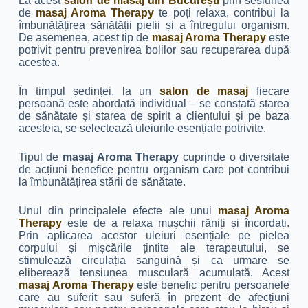
La acest
salon de masaj din București
prin sesiunea
de
masaj Aroma Therapy
te poți relaxa, contribui la
îmbunătățirea sănătății pielii și a întregului organism.
De asemenea, acest tip de
masaj Aroma Therapy
este
potrivit pentru prevenirea bolilor sau recuperarea după
acestea.
În timpul ședinței, la un
salon de masaj
fiecare
persoană este abordată individual – se constată starea
de sănătate și starea de spirit a clientului și pe baza
acesteia, se selectează uleiurile esențiale potrivite.
Tipul de
masaj Aroma Therapy
cuprinde o diversitate
de acțiuni benefice pentru organism care pot contribui
la îmbunătățirea stării de sănătate.
Unul din principalele efecte ale unui
masaj Aroma
Therapy
este de a relaxa mușchii răniți și încordați.
Prin aplicarea acestor uleiuri esențiale pe pielea
corpului și mișcările țintite ale terapeutului, se
stimulează circulația sanguină și ca urmare se
eliberează tensiunea musculară acumulată. Acest
masaj Aroma Therapy
este benefic pentru persoanele
care au suferit sau suferă în prezent de afecțiuni