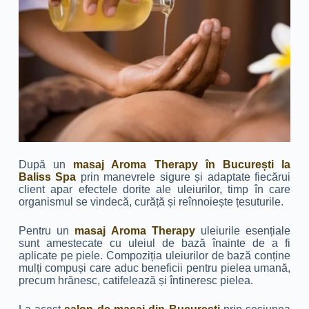
După un
masaj Aroma Therapy în București la
Baliss Spa
prin manevrele sigure și adaptate fiecărui
client apar efectele dorite ale uleiurilor, timp în care
organismul se vindecă, curăță și reînnoiește țesuturile.
Pentru un
masaj Aroma Therapy
uleiurile esențiale
sunt amestecate cu uleiul de bază înainte de a fi
aplicate pe piele. Compoziția uleiurilor de bază conține
mulți compuși care aduc beneficii pentru pielea umană,
precum hrănesc, catifelează și întineresc pielea.