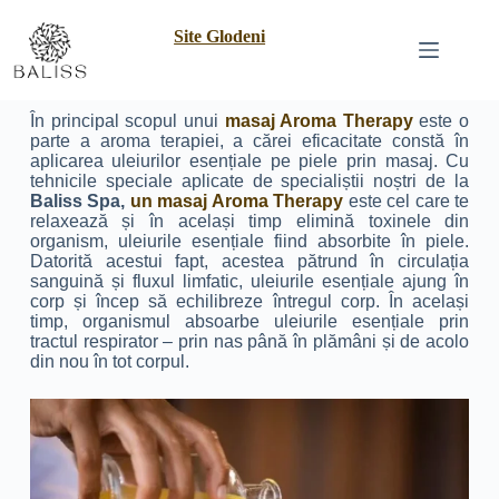
Site Glodeni
În principal scopul unui
masaj Aroma Therapy
este o
parte a aroma terapiei, a cărei eficacitate constă în
aplicarea uleiurilor esențiale pe piele prin masaj. Cu
tehnicile speciale aplicate de specialiștii noștri de la
Baliss Spa,
un masaj Aroma Therapy
este cel care te
relaxează și în același timp elimină toxinele din
organism, uleiurile esențiale fiind absorbite în piele.
Datorită acestui fapt, acestea pătrund în circulația
sanguină și fluxul limfatic, uleiurile esențiale ajung în
corp și încep să echilibreze întregul corp. În același
timp, organismul absoarbe uleiurile esențiale prin
tractul respirator – prin nas până în plămâni și de acolo
din nou în tot corpul.