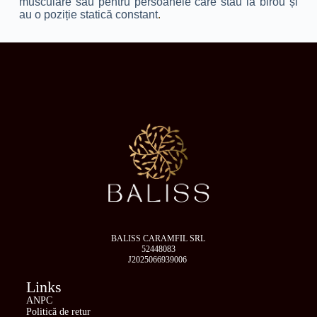
musculare sau pentru persoanele care stau la birou și
au o poziție statică constant
.
BALISS CARAMFIL SRL
52448083
J2025066939006
Links
ANPC
Politică de retur