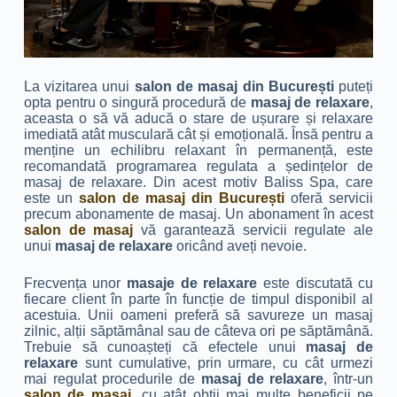
La vizitarea unui
salon de masaj din București
puteți
opta pentru o singură procedură de
masaj de relaxare
,
aceasta o să vă aducă o stare de ușurare și relaxare
imediată atât musculară cât și emoțională. Însă pentru a
menține un echilibru relaxant în permanență, este
recomandată programarea regulata a ședințelor de
masaj de relaxare. Din acest motiv Baliss Spa, care
este un
salon de masaj din București
oferă servicii
precum abonamente de masaj. Un abonament în acest
salon de masaj
vă garantează servicii regulate ale
unui
masaj de relaxare
oricând aveți nevoie.
Frecvența unor
masaje de relaxare
este discutată cu
fiecare client în parte în funcție de timpul disponibil al
acestuia. Unii oameni preferă să savureze un masaj
zilnic, alții săptămânal sau de câteva ori pe săptămână.
Trebuie să cunoașteți că efectele unui
masaj de
relaxare
sunt cumulative, prin urmare, cu cât urmezi
mai regulat procedurile de
masaj de relaxare
, într-un
salon de masaj
, cu atât obții mai multe beneficii pe