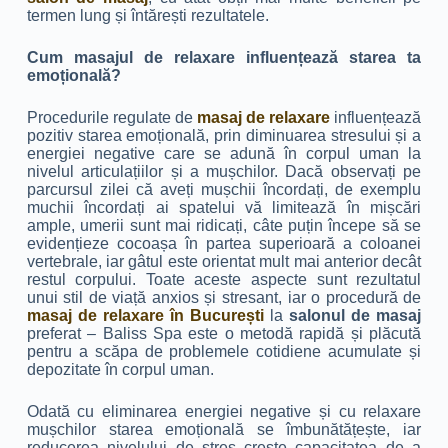
termen lung și întărești rezultatele.
Cum masajul de relaxare influențează starea ta
emoțională?
Procedurile regulate de
masaj de relaxare
influențează
pozitiv starea emoțională, prin diminuarea stresului și a
energiei negative care se adună în corpul uman la
nivelul articulațiilor și a mușchilor. Dacă observați pe
parcursul zilei că aveți mușchii încordați, de exemplu
muchii încordați ai spatelui vă limitează în mișcări
ample, umerii sunt mai ridicați, câte puțin începe să se
evidențieze cocoașa în partea superioară a coloanei
vertebrale, iar gâtul este orientat mult mai anterior decât
restul corpului. Toate aceste aspecte sunt rezultatul
unui stil de viață anxios și stresant, iar o procedură de
masaj de relaxare în București
la
salonul de masaj
preferat – Baliss Spa este o metodă rapidă și plăcută
pentru a scăpa de problemele cotidiene acumulate și
depozitate în corpul uman.
Odată cu eliminarea energiei negative și cu relaxare
mușchilor starea emoțională se îmbunătățește, iar
reducerea nivelului de stres crește capacitatea de a