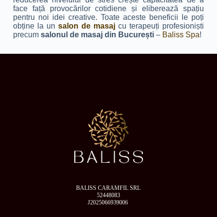
face față provocărilor cotidiene și eliberează spațiu
pentru noi idei creative
.
Toate aceste beneficii le poți
obține la un
salon de masaj
cu terapeuți profesioniști
precum
salonul de masaj din București
–
Baliss Spa
!
BALISS CARAMFIL SRL
52448083
J2025066939006