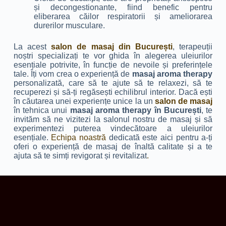
și decongestionante, fiind benefic pentru
eliberarea căilor respiratorii și ameliorarea
durerilor musculare.
La acest
salon de masaj din București
, terapeuții
noștri specializați te vor ghida în alegerea uleiurilor
esențiale potrivite, în funcție de nevoile și preferințele
tale. Îți vom crea o experiență de
masaj aroma therapy
personalizată, care să te ajute să te relaxezi, să te
recuperezi și să-ți regăsești echilibrul interior. Dacă ești
în căutarea unei experiențe unice la un
salon de masaj
în tehnica unui
masaj aroma therapy în București
, te
invităm să ne vizitezi la salonul nostru de masaj și să
experimentezi puterea vindecătoare a uleiurilor
esențiale.
Echipa noastră
dedicată este aici pentru a-ți
oferi o experiență de masaj de înaltă calitate și a te
ajuta să te simți revigorat și revitalizat
.