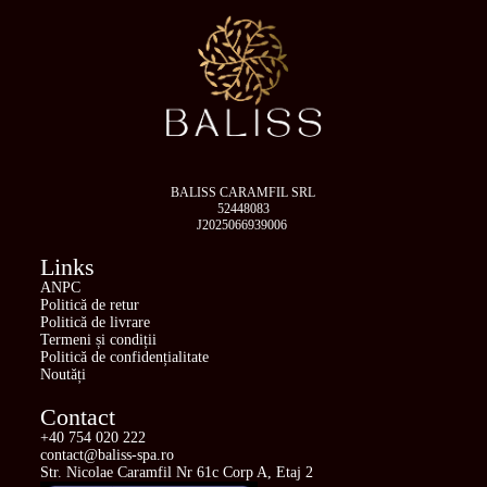
BALISS CARAMFIL SRL
52448083
J2025066939006
Links
ANPC
Politică de retur
Politică de livrare
Termeni și condiții
Politică de confidențialitate
Noutăți
Contact
+40 754 020 222
contact@baliss-spa.ro
Str. Nicolae Caramfil Nr 61c Corp A, Etaj 2