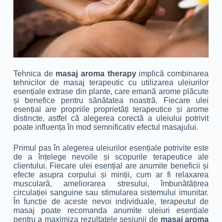
Tehnica de
masaj aroma therapy
implică combinarea
tehnicilor de masaj terapeutic cu utilizarea uleiurilor
esențiale extrase din plante, care emană arome plăcute
și benefice pentru sănătatea noastră. Fiecare ulei
esențial are propriile proprietăți terapeutice și arome
distincte, astfel că alegerea corectă a uleiului potrivit
poate influența în mod semnificativ efectul masajului.
Primul pas în alegerea uleiurilor esențiale potrivite este
de a înțelege nevoile și scopurile terapeutice ale
clientului. Fiecare ulei esențial are anumite beneficii și
efecte asupra corpului și minții, cum ar fi relaxarea
musculară, ameliorarea stresului, îmbunătățirea
circulației sanguine sau stimularea sistemului imunitar.
În funcție de aceste nevoi individuale, terapeutul de
masaj poate recomanda anumite uleiuri esențiale
pentru a maximiza rezultatele sesiunii de
masaj aroma