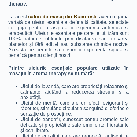
therapy.
La acest
salon de masaj din București
, avem o gamă
variată de uleiuri esențiale de înaltă calitate, selectate
cu grijă pentru a asigura o experiență autentică și
terapeutică. Uleiurile esențiale pe care le utilizăm sunt
100% naturale, obținute prin distilarea sau presarea
plantelor și fără aditivi sau substanțe chimice nocive.
Aceasta ne permite să oferim o experiență sigură și
benefică pentru clienții noștri.
Printre uleiurile esențiale populare utilizate în
masajul în aroma therapy se numără:
Uleiul de lavandă, care are proprietăți relaxante și
calmante, ajutând la reducerea stresului și a
anxietății.
Uleiul de mentă, care are un efect revigorant și
răcoritor, stimulând circulația sanguină și oferind o
senzație de prospețime.
Uleiul de trandafir, cunoscut pentru aromele sale
delicate și proprietățile sale emoliente, hidratante
și echilibrate.
Uleiul de eucalipt, care are proprietăți antiseptice