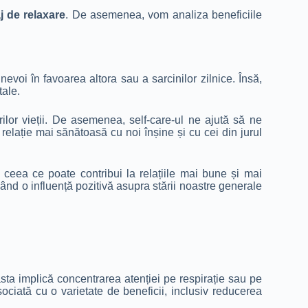
 de relaxare
. De asemenea, vom analiza beneficiile
evoi în favoarea altora sau a sarcinilor zilnice. Însă,
tale.
rilor vieții. De asemenea, self-care-ul ne ajută să ne
relație mai sănătoasă cu noi înșine și cu cei din jurul
, ceea ce poate contribui la relațiile mai bune și mai
având o influență pozitivă asupra stării noastre generale
asta implică concentrarea atenției pe respirație sau pe
sociată cu o varietate de beneficii, inclusiv reducerea