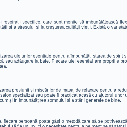
 respirații specifice, care sunt menite să îmbunătățească flexi
ii și a stresului și la creșterea calității vieții. Există o varieta
area uleiurilor esențiale pentru a îmbunătăți starea de spirit și
ică sau adăugare la baie. Fiecare ulei esențial are propriile propr
tea.
izarea presiunii și mișcărilor de masaj de relaxare pentru a re
un salon specializat sau poate fi practicat acasă cu ajutorul unor u
recum și în îmbunătățirea somnului și a stării generale de bine.
le, fiecare persoană poate găsi o metodă care să se potrivească c
bui să fie un lux, ci o necesitate pentru a ne menține sănătoși și 