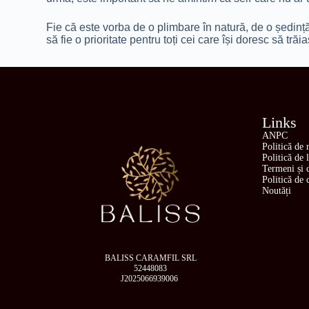
Fie că este vorba de o plimbare în natură, de o ședin
să fie o prioritate pentru toți cei care își doresc să tră
Links
ANPC
Politică de 
Politică de 
Termeni și c
Politică de 
Noutăți
BALISS CARAMFIL SRL
52448083
J2025066939006