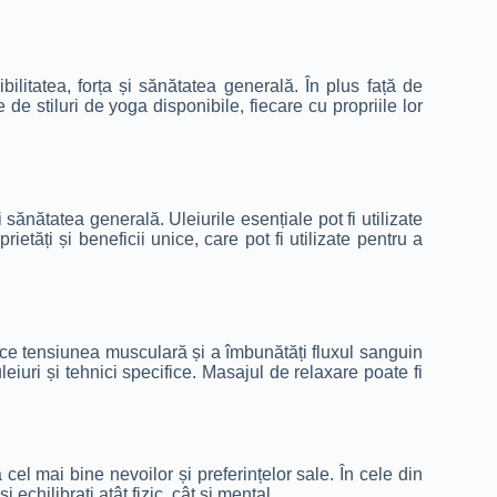
bilitatea, forța și sănătatea generală. În plus față de
te de stiluri de yoga disponibile, fiecare cu propriile lor
 sănătatea generală. Uleiurile esențiale pot fi utilizate
ietăți și beneficii unice, care pot fi utilizate pentru a
duce tensiunea musculară și a îmbunătăți fluxul sanguin
leiuri și tehnici specifice. Masajul de relaxare poate fi
el mai bine nevoilor și preferințelor sale. În cele din
echilibrați atât fizic, cât și mental.