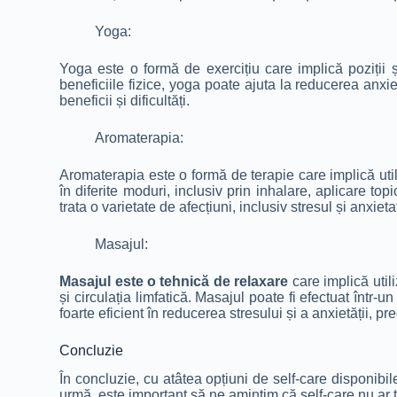
Yoga:
Yoga este o formă de exercițiu care implică poziții și
beneficiile fizice, yoga poate ajuta la reducerea anxietăț
beneficii și dificultăți.
Aromaterapia:
Aromaterapia este o formă de terapie care implică utiliz
în diferite moduri, inclusiv prin inhalare, aplicare top
trata o varietate de afecțiuni, inclusiv stresul și anxieta
Masajul:
Masajul este o tehnică de relaxare
care implică util
și circulația limfatică. Masajul poate fi efectuat într-
foarte eficient în reducerea stresului și a anxietății, p
Concluzie
În concluzie, cu atâtea opțiuni de self-care disponibi
urmă, este important să ne amintim că self-care nu ar tre