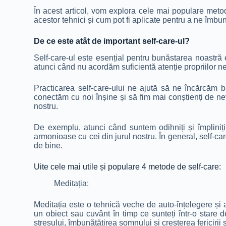
În acest articol, vom explora cele mai populare met
acestor tehnici și cum pot fi aplicate pentru a ne îmbunăt
De ce este atât de important self-care-ul?
Self-care-ul este esențial pentru bunăstarea noastră e
atunci când nu acordăm suficientă atenție propriilor nev
Practicarea self-care-ului ne ajută să ne încărcăm ba
conectăm cu noi înșine și să fim mai conștienți de nev
nostru.
De exemplu, atunci când suntem odihniți și împliniți,
armonioase cu cei din jurul nostru. În general, self-car
de bine.
Uite cele mai utile și populare 4 metode de self-care:
Meditația:
Meditația este o tehnică veche de auto-înțelegere și a
un obiect sau cuvânt în timp ce sunteți într-o stare d
stresului, îmbunătățirea somnului și creșterea fericirii 