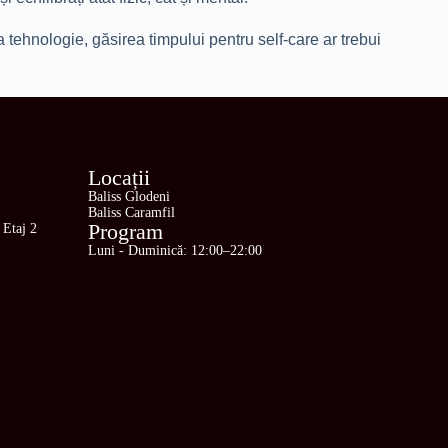
tehnologie, găsirea timpului pentru self-care ar trebui
Locații
Baliss Glodeni
Baliss Caramfil
Program
 Etaj 2
Luni - Duminică: 12:00–22:00