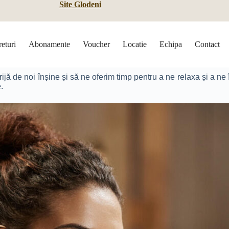
Site Glodeni
returi
Abonamente
Voucher
Locatie
Echipa
Contact
ijă de noi înșine și să ne oferim timp pentru a ne relaxa și a ne î
e.