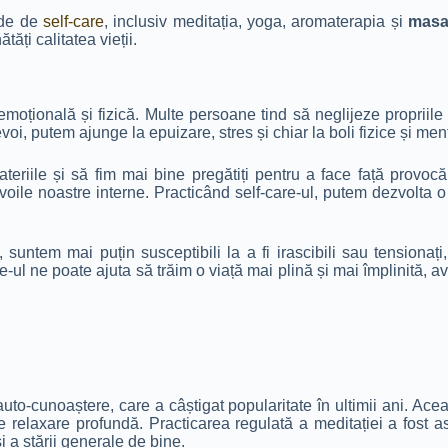
ode de
self-care
, inclusiv meditația, yoga, aromaterapia și
masaj
ăți calitatea vieții.
moțională și fizică. Multe persoane tind să neglijeze propriile n
oi, putem ajunge la epuizare, stres și chiar la boli fizice și men
teriile și să fim mai bine pregătiți pentru a face față provocă
oile noastre interne. Practicând self-care-ul, putem dezvolta o 
 suntem mai puțin susceptibili la a fi irascibili sau tensionați
e-ul ne poate ajuta să trăim o viață mai plină și mai împlinită, 
uto-cunoaștere, care a câștigat popularitate în ultimii ani. Ace
e relaxare profundă. Practicarea regulată a meditației a fost a
și a stării generale de bine.