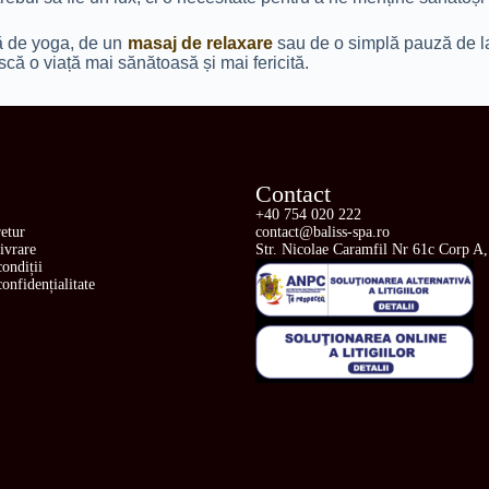
ță de yoga, de un
masaj de relaxare
sau de o simplă pauză de la 
iască o viață mai sănătoasă și mai fericită.
Contact
+40 754 020 222
retur
contact@baliss-spa.ro
livrare
Str. Nicolae Caramfil Nr 61c Corp A,
ondiții
confidențialitate