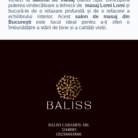
puterea vindecătoare a tehnicii de
masaj Lomi Lomi
și
bucură-te de o relaxare profundă și de o refacere a
echilibrului interior. Acest
salon de masaj din
București
este locul ideal pentru a-ți oferi o
îmbunătățire a stării de bine și a calității vieții
.
BALISS CARAMFIL SRL
52448083
J2025066939006