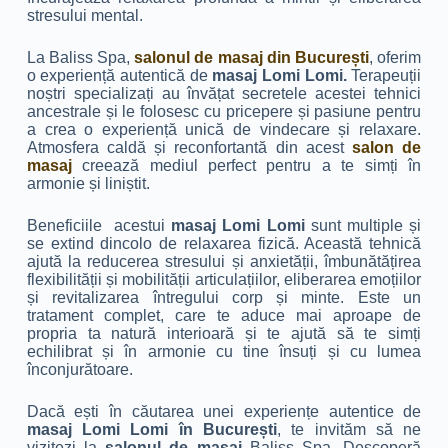
stresului mental.
La Baliss Spa,
salonul de masaj din București
, oferim
o experiență autentică de
masaj Lomi Lomi.
Terapeuții
noștri specializați au învățat secretele acestei tehnici
ancestrale și le folosesc cu pricepere și pasiune pentru
a crea o experiență unică de vindecare și relaxare.
Atmosfera caldă și reconfortantă din acest
salon de
masaj
creează mediul perfect pentru a te simți în
armonie și liniștit.
Beneficiile acestui
masaj Lomi Lomi
sunt multiple și
se extind dincolo de relaxarea fizică. Această tehnică
ajută la reducerea stresului și anxietății, îmbunătățirea
flexibilității și mobilității articulațiilor, eliberarea emoțiilor
și revitalizarea întregului corp și minte. Este un
tratament complet, care te aduce mai aproape de
propria ta natură interioară și te ajută să te simți
echilibrat și în armonie cu tine însuți și cu lumea
înconjurătoare.
Dacă ești în căutarea unei experiențe autentice de
masaj Lomi Lomi în București
, te invităm să ne
vizitezi la
salonul de masaj
Baliss Spa. Descoperă