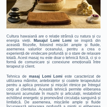
Cultura hawaiană are o relație strânsă cu natura și cu
energia vieții.
Masajul Lomi Lomi
se inspiră din
această filozofie, folosind mișcări ample și fluide,
asemenea valurilor oceanului, pentru a crea o
experiență de vindecare profundă și o stare de relaxare
totală. Acest masaj nu este doar o tehnică fizică, ci și o
formă de comunicare și conexiune emoțională între
terapeut și client.
Tehnica de
masaj Lomi Lomi
este caracterizat de
utilizarea mâinilor, antebrațelor și coatele terapeutului
pentru a aplica presiune și mișcări ritmice pe întregul
corp al clientului. Această tehnică permite eliberarea
tensiunii acumulate în mușchi și articulații, restabilind
echilibrul energetic și promovând circulația sanguină și
limfatică. De asemenea, mișcările ample și fluide
încurajează relaxarea profundă a mintii și eliberarea